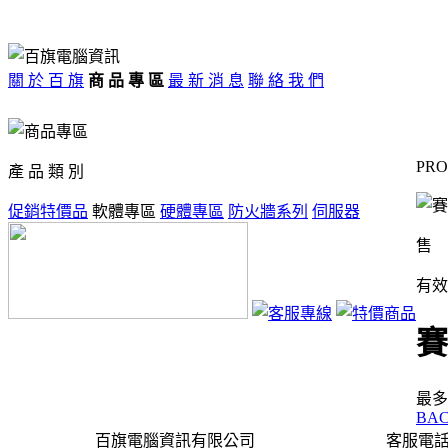
關 於 百 旗
商 品 專 區
最 新 消 息
聯 絡 我 們
PR
產 品 類 別
促銷特價品
軟體專區
硬體專區
防火牆系列
伺服器
售 
有效
賽
最多
BA
百旗電腦資訊有限公司
客服電話＿(