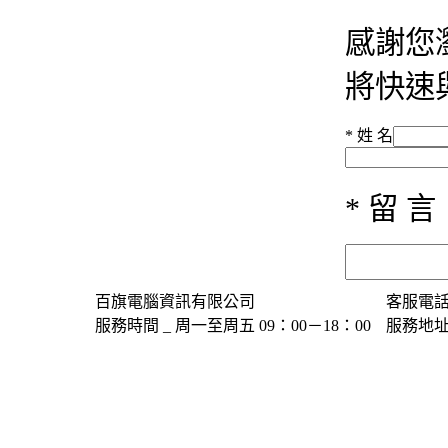
感謝您
將快速與
* 姓 名
* 留 言
百旗電腦資訊有限公司
客服電話＿(
服務時間 _ 周一至周五 09：00－18：00
服務地址