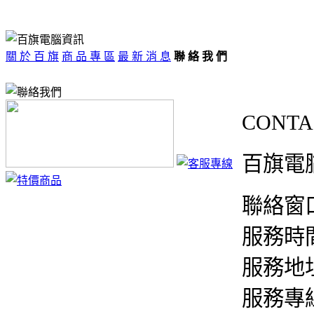
關 於 百 旗
商 品 專 區
最 新 消 息
聯 絡 我 們
CONTA
百旗電
聯絡窗
服務時間
服務地
服務專線