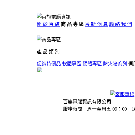
關 於 百 旗
商 品 專 區
最 新 消 息
聯 絡 我 們
產 品 類 別
促銷特價品
軟體專區
硬體專區
防火牆系列
伺
百旗電腦資訊有限公司
服務時間 _ 周一至周五 09：00－1