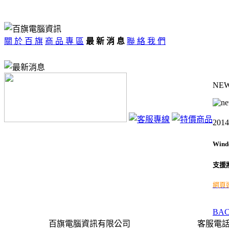
關 於 百 旗
商 品 專 區
最 新 消 息
聯 絡 我 們
NE
2014
Wind
支援將
網頁
BA
百旗電腦資訊有限公司
客服電話＿(