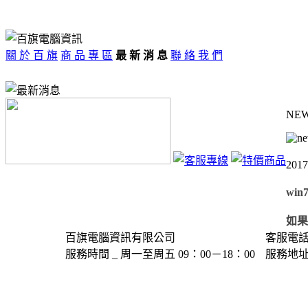
關 於 百 旗
商 品 專 區
最 新 消 息
聯 絡 我 們
NE
2017
wi
如果
百旗電腦資訊有限公司
客服電話＿(
服務時間 _ 周一至周五 09：00－18：00
服務地址